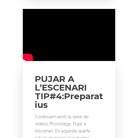
PUJAR A
L’ESCENARI
TIP#4:Preparat
ius
Continuam amb la sèrie de
vídeos Phonòlegs. Pujar a
l’escenari. En aquesta quarta
edició el músic i productor