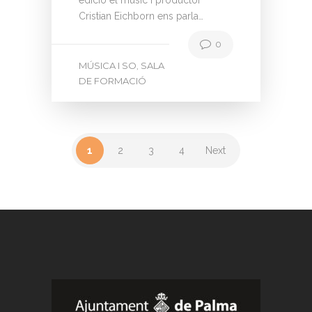
Cristian Eichborn ens parla…
0
MÚSICA I SO
SALA
,
DE FORMACIÓ
1
2
3
4
Next