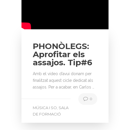
PHONÒLEGS:
Aprofitar els
assajos. Tip#6
Amb el vídeo d’avui donam per
finalitzat aquest cicle dedicat als
assajos. Per a acabar, en Carlos …
0
MÚSICA I SO
SALA
,
DE FORMACIÓ