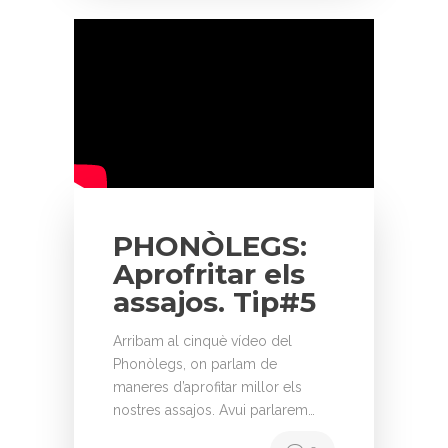
PHONÒLEGS:
Aprofritar els
assajos. Tip#5
Arribam al cinquè vídeo del
Phonòlegs, on parlam de
maneres d’aprofitar millor els
nostres assajos. Avui parlarem…