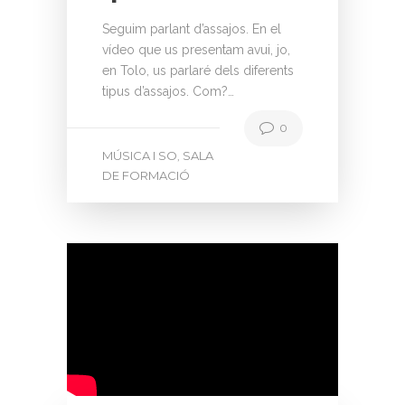
Seguim parlant d’assajos. En el
vídeo que us presentam avui, jo,
en Tolo, us parlaré dels diferents
tipus d’assajos. Com?…
0
MÚSICA I SO
SALA
,
DE FORMACIÓ