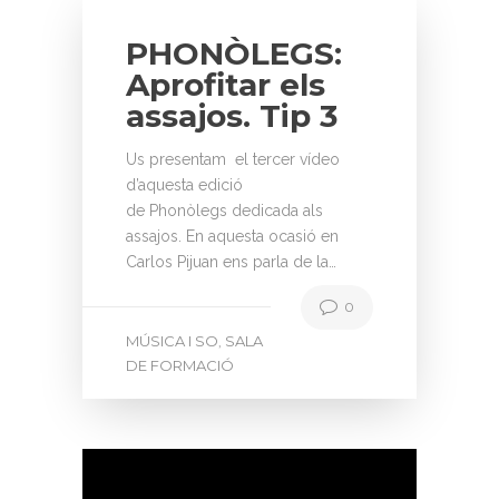
PHONÒLEGS:
Aprofitar els
assajos. Tip 3
Us presentam el tercer vídeo
d’aquesta edició
de Phonòlegs dedicada als
assajos. En aquesta ocasió en
Carlos Pijuan ens parla de la…
0
MÚSICA I SO
SALA
,
DE FORMACIÓ