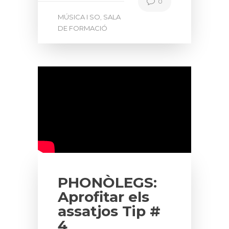
0
MÚSICA I SO
SALA
,
DE FORMACIÓ
PHONÒLEGS:
Aprofitar els
assatjos Tip #
4