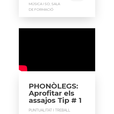
MÚSICA I SO
SALA
,
DE FORMACIÓ
PHONÒLEGS:
Aprofitar els
assajos Tip # 1
PUNTUALITAT I TREBALL