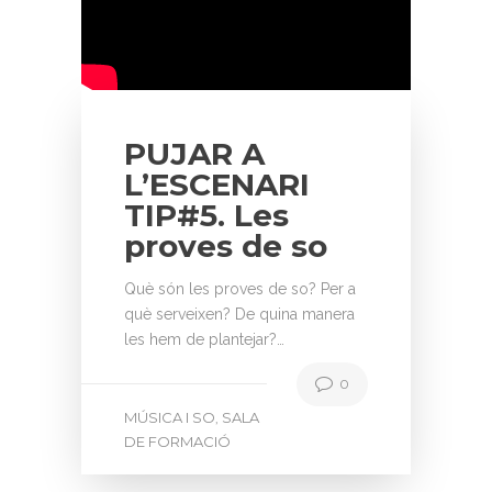
PUJAR A
L’ESCENARI
TIP#5. Les
proves de so
Què són les proves de so? Per a
què serveixen? De quina manera
les hem de plantejar?…
0
MÚSICA I SO
SALA
,
DE FORMACIÓ