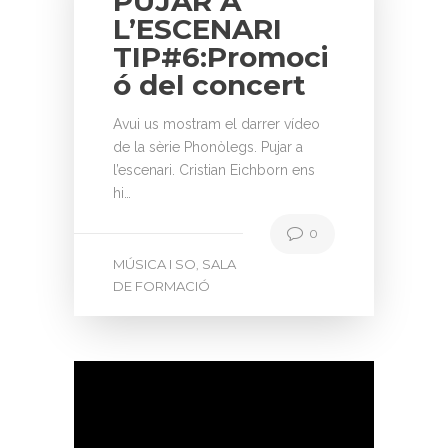
PUJAR A
L’ESCENARI
TIP#6:Promoci
ó del concert
Avui us mostram el darrer vídeo
de la sèrie Phonòlegs. Pujar a
l’escenari. Cristian Eichborn ens
hi…
0
MÚSICA I SO
SALA
,
DE FORMACIÓ