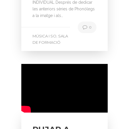
INDIVIDUAL Després de dedicar
les anteriors sèries de Phonòlegs
a la imatge i als…
0
MÚSICA I SO
SALA
,
DE FORMACIÓ