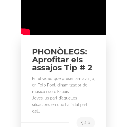
PHONÒLEGS:
Aprofitar els
assajos Tip # 2
En el video que presentam avui jo,
en Tolo Font, dinamitzador de
música i so d’Espais
Joves, us parl d’aquelles
situacions en què ha faltat part
del…
0