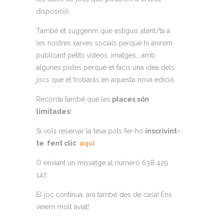
disposició.
També et suggerim que estiguis atent/ta a
les nostres xarxes socials perquè hi anirem
publicant petits vídeos, imatges… amb
algunes pistes perquè et facis una idea dels
jocs que et trobaràs en aquesta nova edició.
Recorda també que les
places són
limitades
!
Si vols reservar la teva pots fer-ho
inscrivint-
te fent clic
aqui
O enviant un missatge al número 638 429
147
El joc continua, ara també des de casa! Ens
veiem molt aviat!