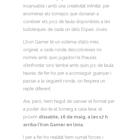
incansable i amb una creativitat infinita), per
anomenar els tornejos que donaran a
conèixer els jocs de taula disponibles a les
ludoteques de cada un dels Espais Joves.
L’Iron Gamer té un sistema d’allò més
original: a cada ronda descobreixes no
només amb quin jugador/ra t’hauràs
d’enfrontar sinó també amb quin joc de taula
hauràs de fer-ho per a aconseguir guanyar i
passar a la següent ronda, on t’espera un
repte diferent.
Ara, però, hem hagut de canviar el format per
a poder dur-te el torneig a casa teva: el
pròxim
dissabte, 16 de maig, a les 17 h
arriba l’Iron Gamer en línia.
I per a fer-ho realitat hem sumat forces i