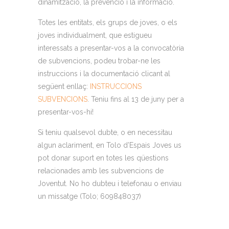
dinamització, la prevenció i la informació.
Totes les entitats, els grups de joves, o els
joves individualment, que estigueu
interessats a presentar-vos a la convocatòria
de subvencions, podeu trobar-ne les
instruccions i la documentació clicant al
següent enllaç:
INSTRUCCIONS
SUBVENCIONS
. Teniu fins al 13 de juny per a
presentar-vos-hi!
Si teniu qualsevol dubte, o en necessitau
algun aclariment, en Tolo d’Espais Joves us
pot donar suport en totes les qüestions
relacionades amb les subvencions de
Joventut. No ho dubteu i telefonau o enviau
un missatge (Tolo; 609848037)