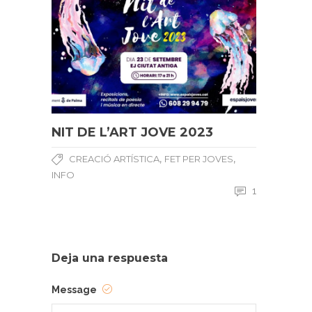
NIT DE L’ART JOVE 2023
,
,
CREACIÓ ARTÍSTICA
FET PER JOVES
INFO
1
Deja una respuesta
Message