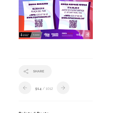
SHARE
914
/ 1012