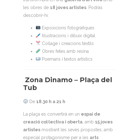
les obres de
18 joves artistes
. Podràs
descobrir-hi:
Exposicions fotogràfiques
Il·lustracions i dibuix digital
Collage i creacions tèxtils
Obres fetes amb resina
Poemaris i textos artístics
Zona Dinamo –
Plaça del
Tub
De
18.30 h a 21 h
La plaça es convertirà en un
espai de
creació col·lectiva i oberta
, amb
15 joves
artistes
mostrant les seves propostes, amb
especial protagonisme per a les
arts