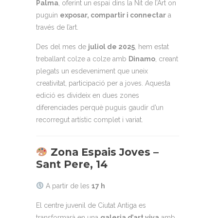
Palma
, oferint un espai dins la Nit de l’Art on
puguin
exposar, compartir i connectar
a
través de l’art.
Des del mes de
juliol de 2025
, hem estat
treballant colze a colze amb
Dinamo
, creant
plegats un esdeveniment que uneix
creativitat, participació per a joves. Aquesta
edició es divideix en dues zones
diferenciades perquè puguis gaudir d’un
recorregut artístic complet i variat.
Zona Espais Joves –
Sant Pere, 14
A partir de les
17 h
El centre juvenil de Ciutat Antiga es
transformarà en una
galeria d’art viva
amb