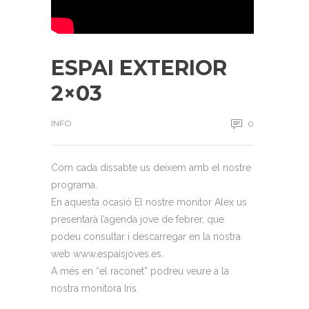
ESPAI EXTERIOR
2×03
INFO
0
Com cada dissabte us deixem amb el nostre
programa.
En aquesta ocasió El nostre monitor Alex us
presentarà l’agenda jove de febrer, que
podeu consultar i descarregar en la nostra
web www.espaisjoves.es.
A més en “el raconet” podreu veure a la
nostra monitora Iris.