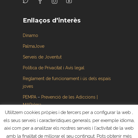
Enllaços d’interès
Dinamo
PalmaJove
Serveis de Joventut
Política de Privacitat i Avís legal
Reglament de funcionament i ús dels espais
joves
PEMPA
–
Prevenció de les Adiccions |
MAPalma
Utilitzem cookies pròpies i de tercers per a configurar la web ,
els seus serveis i característiques generals, per exemple idioma,
així com per a analitzar els nostres serveis i l'activitat de la web
amb la finalitat de millorar el seu contingut. Pots obtenir més