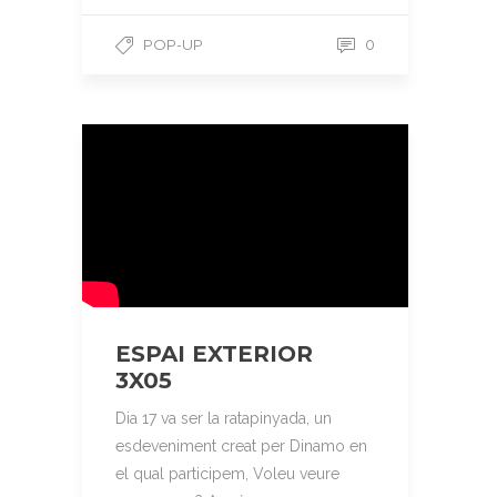
POP-UP
0
ESPAI EXTERIOR
3X05
Dia 17 va ser la ratapinyada, un
esdeveniment creat per Dinamo en
el qual participem, Voleu veure