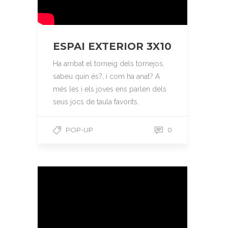
ESPAI EXTERIOR 3X10
Ha arribat el torneig dels tornejos,
sabeu quin és?, i com ha anat? A
més les i els joves ens parlen dels
seus jocs de taula favorits.
POP-UP
0