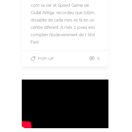
com va ser el Speed Game de
Ciutat Antiga, recordeu que l’últim
dissabte de cada mes es fa en un
centre diferent. A més 2 joves ens
compten l’esdeveniment de l’ Idol
Fest
POP-UP
0