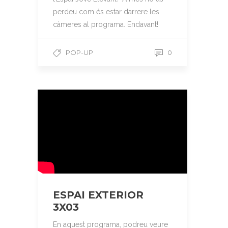
perdeu com és estar darrere les
càmeres al programa. Endavant!
POP-UP
0
ESPAI EXTERIOR
3X03
En aquest programa, podreu veure