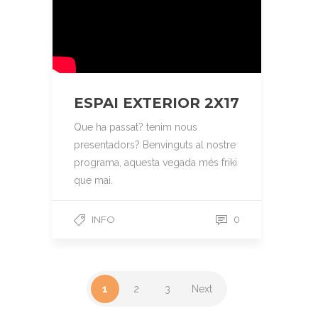
ESPAI EXTERIOR 2X17
Que ha passat? tenim nous
presentadors? Benvinguts al nostre
programa, aquesta vegada més friki
que mai.
INFO
0
1
2
3
Next