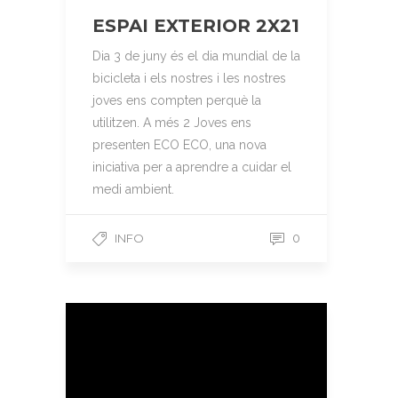
ESPAI EXTERIOR 2X21
Dia 3 de juny és el dia mundial de la
bicicleta i els nostres i les nostres
joves ens compten perquè la
utilitzen. A més 2 Joves ens
presenten ECO ECO, una nova
iniciativa per a aprendre a cuidar el
medi ambient.
INFO
0