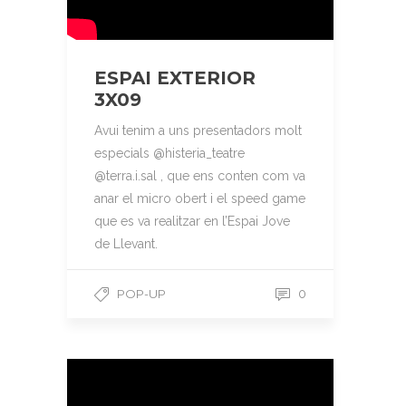
ESPAI EXTERIOR
3X09
Avui tenim a uns presentadors molt
especials @histeria_teatre
@terra.i.sal , que ens conten com va
anar el micro obert i el speed game
que es va realitzar en l’Espai Jove
de Llevant.
POP-UP
0