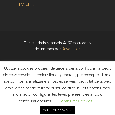
MAPalma
Tots els drets reservats ©. Web creada y
administrada por
Revoluziona
Utilitzem cookies pròpies i de tercers per a configurar la web ,
els seus serveis i característiques generals, per exemple idioma,
així com per a analitzar els nostres serveis i l'activitat de la web
amb la finalitat de millorar el seu contingut. Pots obtenir més
informació i configurar les teves preferències al botó
"configurar cookies".
Configurar Cookies
ACEPTAR COOKIES