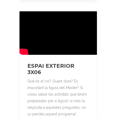
ESPAI EXTERIOR
3X06
Què és el rol? Quant dura? És
important la figura del Màster? Si
voleu saber les activitats que tenim
preparades per a Agost i a més la
resposta a aquestes preguntes, no
us perdeu aquest programa!