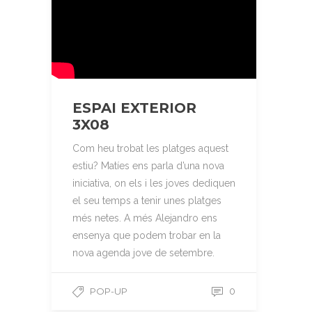
ESPAI EXTERIOR
3X08
Com heu trobat les platges aquest
estiu? Matíes ens parla d’una nova
iniciativa, on els i les joves dediquen
el seu temps a tenir unes platges
més netes. A més Alejandro ens
ensenya que podem trobar en la
nova agenda jove de setembre.
POP-UP
0