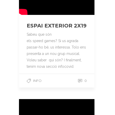
ESPAI EXTERIOR 2X19
Sabeu que són
els speed games? Si us agrada
passar-ho bé, us interessa. Tolo ens
presenta a un nou grup musical.
Voleu saber qui són? I finalment,
tenim nova secció infocovid.
INFO
0