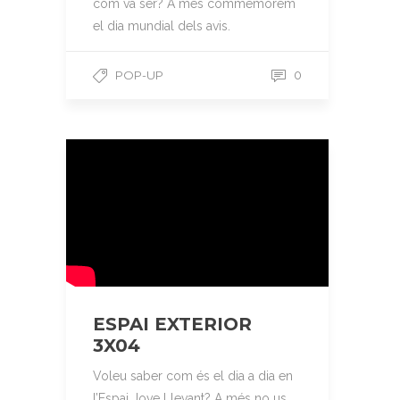
com va ser? A més commemorem
el dia mundial dels avis.
POP-UP
0
ESPAI EXTERIOR
3X04
Voleu saber com és el dia a dia en
l’Espai Jove Llevant? A més no us