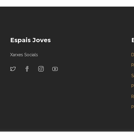
Espais Joves
Xarxes Socials
D
P
S
P
R
P