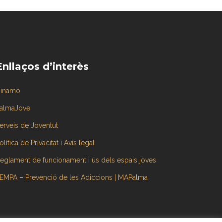
Enllaços d’interès
inamo
almaJove
erveis de Joventut
olítica de Privacitat i Avís legal
eglament de funcionament i ús dels espais joves
EMPA
–
Prevenció de les Adiccions | MAPalma