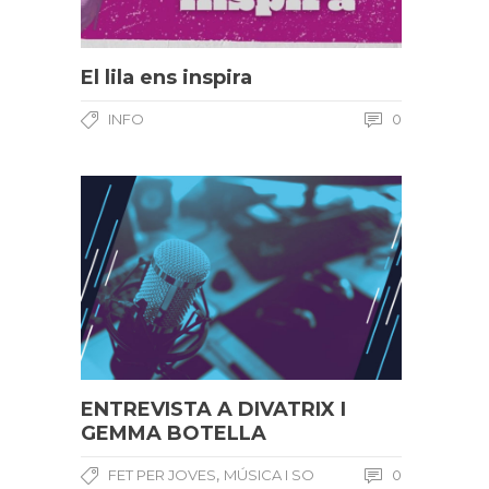
El lila ens inspira
INFO
0
ENTREVISTA A DIVATRIX I
GEMMA BOTELLA
,
FET PER JOVES
MÚSICA I SO
0