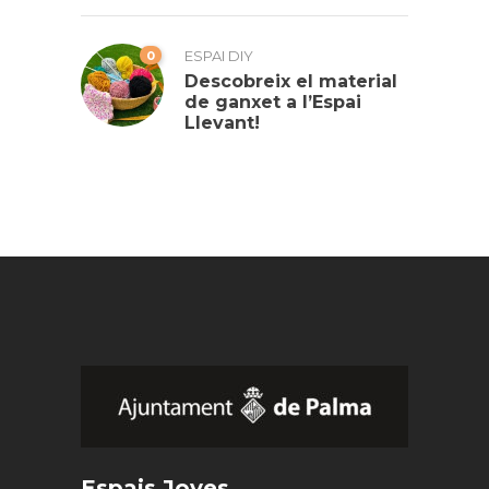
0
ESPAI DIY
Descobreix el material
de ganxet a l’Espai
Llevant!
Espais Joves