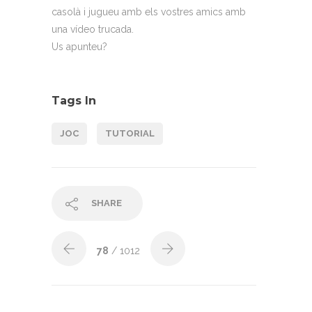
casolà i jugueu amb els vostres amics amb
una vídeo trucada.
Us apunteu?
Tags In
JOC
TUTORIAL
SHARE
78
/ 1012