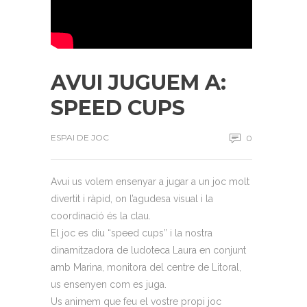
AVUI JUGUEM A:
SPEED CUPS
ESPAI DE JOC
0
Avui us volem ensenyar a jugar a un joc molt
divertit i ràpid, on l’agudesa visual i la
coordinació és la clau.
El joc es diu “speed cups” i la nostra
dinamitzadora de ludoteca Laura en conjunt
amb Marina, monitora del centre de Litoral,
us ensenyen com es juga.
Us animem que feu el vostre propi joc