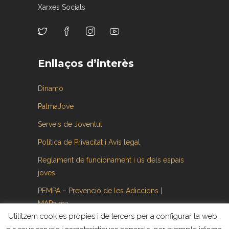
Xarxes Socials
Enllaços d’interès
Dinamo
PalmaJove
Serveis de Joventut
Política de Privacitat i Avís legal
Reglament de funcionament i ús dels espais
joves
PEMPA
–
Prevenció de les Adiccions |
MAPalma
Utilitzem cookies pròpies i de tercers per a configurar la web ,