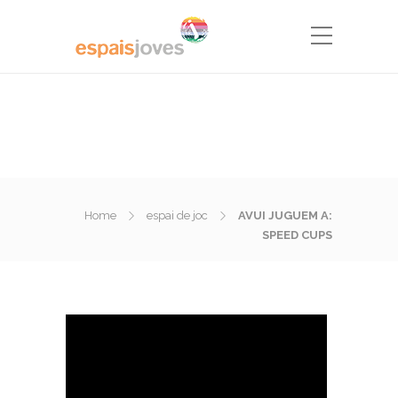
Home
espai de joc
AVUI JUGUEM A:
SPEED CUPS