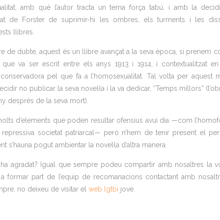
litat, amb què l’autor tracta un tema força tabú, i amb la decid
tat de Forster de suprimir-hi les ombres, els turments i les dis
sts llibres.
 de dubte, aquest és un llibre avançat a la seva època, si prenem 
 que va ser escrit entre els anys 1913 i 1914, i contextualitzat e
 conservadora pel que fa a l’homosexualitat. Tal volta per aquest 
ecidir no publicar la seva novel·la i la va dedicar, “Temps millors” (l’ob
any després de la seva mort).
molts d’elements que poden resultar ofensius avui dia —com l’homof
a repressiva societat patriarcal— però n’hem de tenir present el pe
ment s’hauria pogut ambientar la novel·la d’altra manera.
ha agradat? Igual que sempre podeu compartir amb nosaltres la vo
 a formar part de l’equip de recomanacions contactant amb nosalt
re, no deixeu de visitar el
web lgtbi
jove.