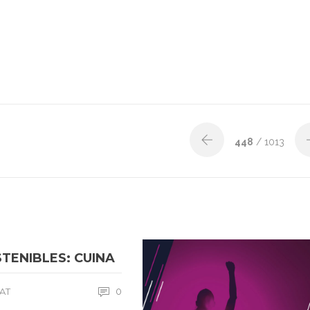
448
/ 1013
STENIBLES: CUINA
TAT
0