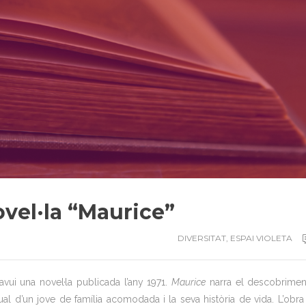
el·la “Maurice”
DIVERSITAT
,
ESPAI VIOLETA
ui una novel·la publicada l’any 1971.
Maurice
narra el descobrimen
l d’un jove de família acomodada i la seva història de vida. L’obra