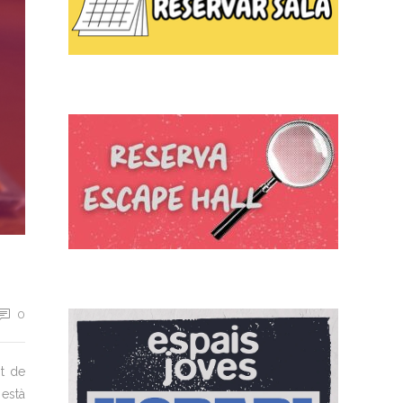
0
t de
 està