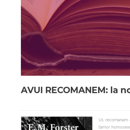
AVUI RECOMANEM: la nov
Us recomanam av
l’amor homosexua