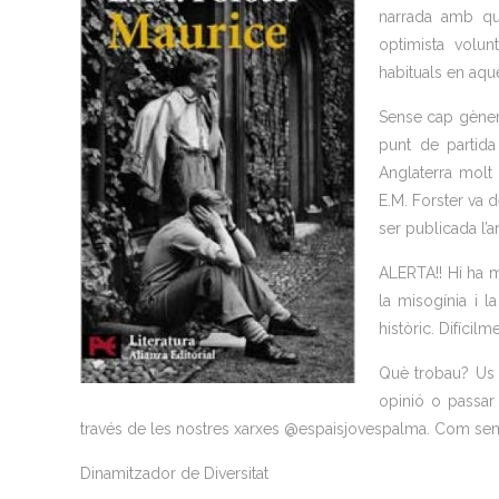
narrada amb qua
optimista volun
habituals en aque
Sense cap gènere
punt de partida
Anglaterra molt
E.M. Forster va d
ser publicada l’
ALERTA!! Hi ha 
la misogínia i l
històric. Difícil
Què trobau? Us 
opinió o passar
través de les nostres xarxes @espaisjovespalma. Com semp
Dinamitzador de Diversitat