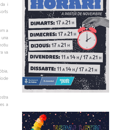
ida i
sorts
com a
n una
motiu
ra va
òbia,
ríode
stra
res a