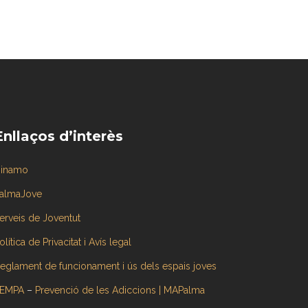
Enllaços d’interès
inamo
almaJove
erveis de Joventut
olítica de Privacitat i Avís legal
eglament de funcionament i ús dels espais joves
EMPA
–
Prevenció de les Adiccions | MAPalma