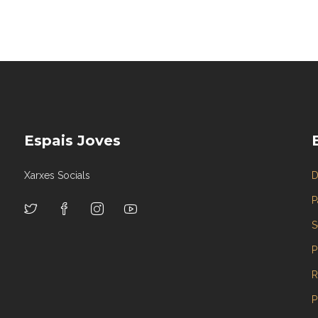
Espais Joves
Xarxes Socials
D
P
S
P
R
P