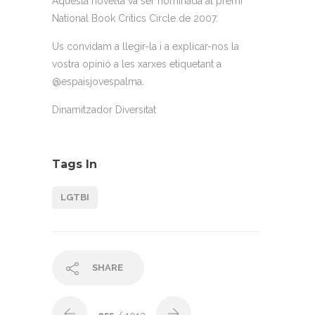
Aquesta novel·la va ser nominada al premi
National Book Critics Circle de 2007.
Us convidam a llegir-la i a explicar-nos la
vostra opinió a les xarxes etiquetant a
@espaisjovespalma.
Dinamitzador Diversitat
Tags In
LGTBI
SHARE