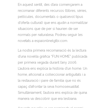
En aquest sentit, des d’ara començarem a
recomanar diferents recursos (llibres, sèries,
pel·lícules, documentals o qualsevol tipus
d’oferta cultural) que ens ajudin a normalitzar
situacions que de per si haurien de ser
normals per naturalesa. Podreu seguir les
novetats a espaionlinelgtbi.com.
La nostra primera recomanació és la lectura
d’una novel·la gràfica “FUN HOME” publicada
per primera vegada durant l’any 2006.
L’autora ens explica la història d’un home. Un
home, aficionat a col·leccionar antiguitats i a
la restauració i pare de família que no és
capaç d’afrontar la seva homosexualitat.
Simultàniament, l’autora ens explica de quina
manera va descobrir que era lesbiana.