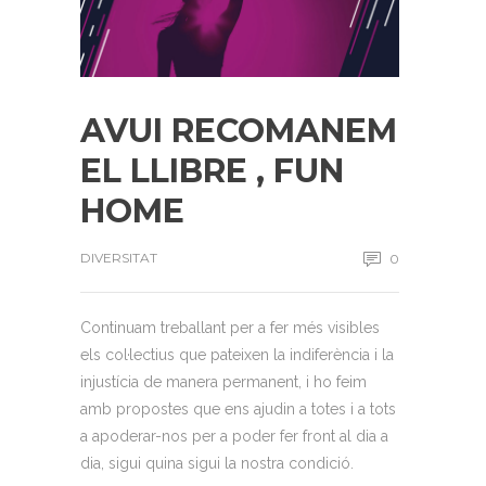
AVUI RECOMANEM
EL LLIBRE , FUN
HOME
DIVERSITAT
0
Continuam treballant per a fer més visibles
els col·lectius que pateixen la indiferència i la
injustícia de manera permanent, i ho feim
amb propostes que ens ajudin a totes i a tots
a apoderar-nos per a poder fer front al dia a
dia, sigui quina sigui la nostra condició.