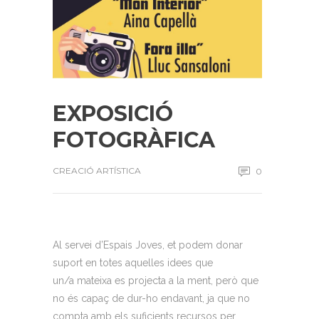
EXPOSICIÓ
FOTOGRÀFICA
CREACIÓ ARTÍSTICA
0
Al servei d’Espais Joves, et podem donar
suport en totes aquelles idees que
un/a mateixa es projecta a la ment, però que
no és capaç de dur-ho endavant, ja que no
compta amb els suficients recursos per