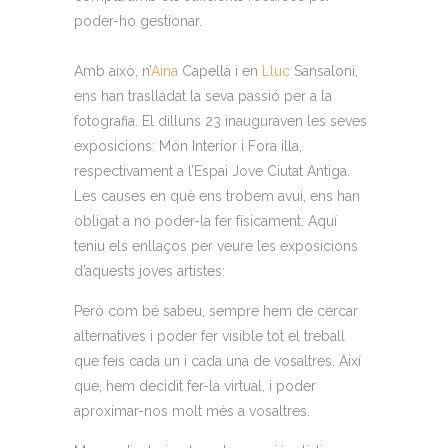
poder-ho gestionar.
Amb això, n’
Aina
Capellà i en
Lluc
Sansaloni,
ens han traslladat la seva passió per a la
fotografia. El dilluns 23 inauguraven les seves
exposicions: Món Interior i Fora illa,
respectivament a l’Espai Jove Ciutat Antiga.
Les causes en què ens trobem avui, ens han
obligat a no poder-la fer físicament. Aquí
teniu els enllaços per veure les exposicions
d’aquests joves artistes:
Però com bé sabeu, sempre hem de cercar
alternatives i poder fer visible tot el treball
que feis cada un i cada una de vosaltres. Així
que, hem decidit fer-la virtual, i poder
aproximar-nos molt més a vosaltres.