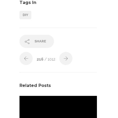
Tags In
DIY
SHARE
216
/ 1012
Related Posts