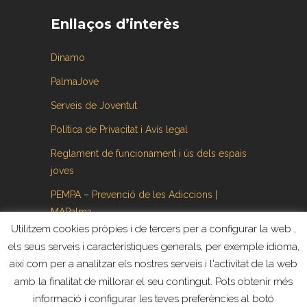
Enllaços d’interès
Dinamo
PalmaJove
Serveis de Joventut
Política de Privacitat i Avís legal
Reglament de funcionament i ús dels espais
joves
PEMPA
–
Prevenció de les Adiccions |
MAPalma
Utilitzem cookies pròpies i de tercers per a configurar la web ,
els seus serveis i característiques generals, per exemple idioma,
així com per a analitzar els nostres serveis i l'activitat de la web
amb la finalitat de millorar el seu contingut. Pots obtenir més
informació i configurar les teves preferències al botó