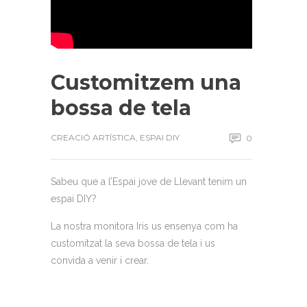
Customitzem una
bossa de tela
CREACIÓ ARTÍSTICA
,
ESPAI DIY
0
Sabeu que a l’Espai jove de Llevant tenim un
espai DIY?
La nostra monitora Iris us ensenya com ha
customitzat la seva bossa de tela i us
convida a venir i crear.