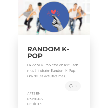
RANDOM K-
POP
La Zona K-Pop està on fire! Cada
mes t’hi oferim Random K-Pop,
una de les activitats més…
0
ARTS EN
MOVIMENT
,
NOTÍCIES