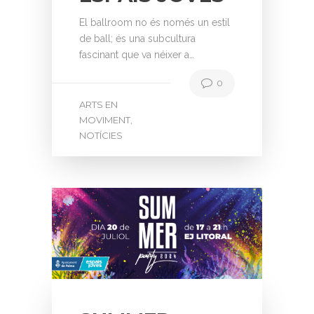
El ballroom no és només un estil
de ball; és una subcultura
fascinant que va néixer a…
0
ARTS EN
MOVIMENT
,
NOTÍCIES