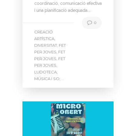
coordinació, comunicació efectiva
i una planificació adequada.…
0
CREACIÓ
ARTÍSTICA
,
DIVERSITAT
FET
,
PER JOVES
FET
,
PER JOVES
FET
,
PER JOVES
,
LUDOTECA
,
MÚSICA I SO
, ...