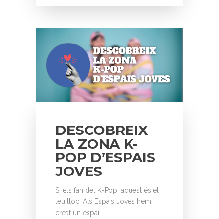
DESCOBREIX
LA ZONA K-
POP D’ESPAIS
JOVES
Si ets fan del K-Pop, aquest és el
teu lloc! Als Espais Joves hem
creat un espai…