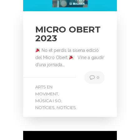
MICRO OBERT
2023
No et perdis la sisena edició
del Micro Obert
Vine a gaudir
d’una jornada…
0
ARTS EN
MOVIMENT
,
MÚSICA I SO
,
NOTÍCIES
NOTÍCIES
,