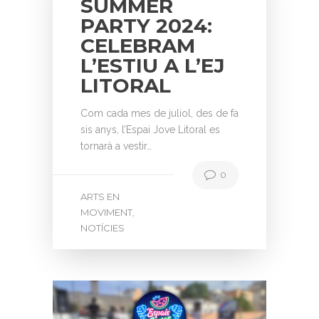
SUMMER
PARTY 2024:
CELEBRAM
L’ESTIU A L’EJ
LITORAL
Com cada mes de juliol, des de fa
sis anys, l’Espai Jove Litoral es
tornarà a vestir…
0
ARTS EN
MOVIMENT
,
NOTÍCIES