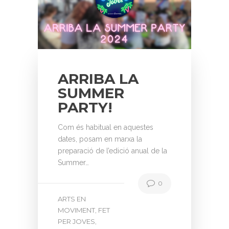
ARRIBA LA
SUMMER
PARTY!
Com és habitual en aquestes
dates, posam en marxa la
preparació de l’edició anual de la
Summer…
0
ARTS EN
MOVIMENT
FET
,
PER JOVES
,