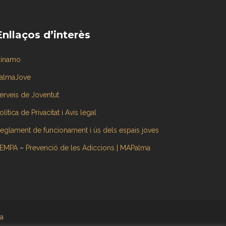
Enllaços d’interès
inamo
almaJove
erveis de Joventut
olítica de Privacitat i Avís legal
eglament de funcionament i ús dels espais joves
EMPA
–
Prevenció de les Adiccions | MAPalma
a