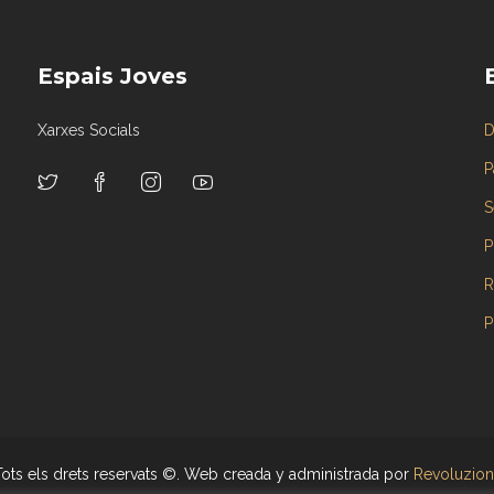
Espais Joves
Xarxes Socials
D
P
S
P
R
P
Tots els drets reservats ©. Web creada y administrada por
Revoluzion