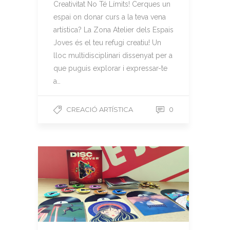
Creativitat No Té Límits! Cerques un
espai on donar curs a la teva vena
artística? La Zona Atelier dels Espais
Joves és el teu refugi creatiu! Un
lloc multidisciplinari dissenyat per a
que puguis explorar i expressar-te
a…
CREACIÓ ARTÍSTICA
0