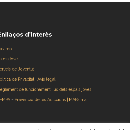
Enllaços d’interès
inamo
almaJove
erveis de Joventut
olítica de Privacitat i Avís legal
eglament de funcionament i ús dels espais joves
EMPA
–
Prevenció de les Adiccions | MAPalma