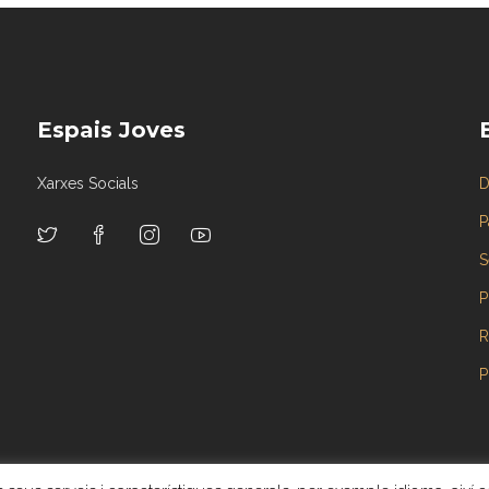
Espais Joves
Xarxes Socials
D
P
S
P
R
P