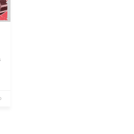
s
s
0