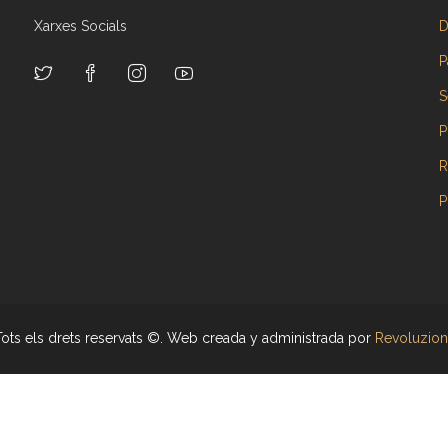
Xarxes Socials
D
P
S
P
R
P
Tots els drets reservats ©. Web creada y administrada por
Revoluzion