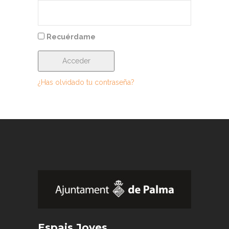
Recuérdame
¿Has olvidado tu contraseña?
Espais Joves