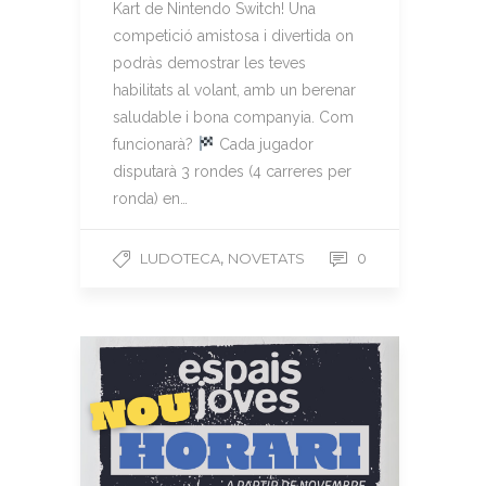
Kart de Nintendo Switch! Una
competició amistosa i divertida on
podràs demostrar les teves
habilitats al volant, amb un berenar
saludable i bona companyia. Com
funcionarà?
Cada jugador
disputarà 3 rondes (4 carreres per
ronda) en…
,
LUDOTECA
NOVETATS
0