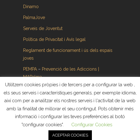
Dinamo
PalmaJove
Serveis de Joventut
Política de Privacitat i Avís legal
Reglament de funcionament i ús dels espais
joves
PEMPA
–
Prevenció de les Adiccions |
MAPalma
Utilitzem cookies pròpies i de tercers per a configurar la web ,
els seus serveis i característiques generals, per exemple idioma,
així com per a analitzar els nostres serveis i l'activitat de la web
amb la finalitat de millorar el seu contingut. Pots obtenir més
informació i configurar les teves preferències al botó
Tots els drets reservats ©. Web creada y
"configurar cookies".
Configurar Cookies
administrada por
Revoluziona
ACEPTAR COOKIES