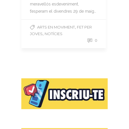
meravellós esdeveniment,
t’esperam el divendres 29 de maig…
,
ARTS EN MOVIMENT
FET PER
,
JOVES
NOTÍCIES
0