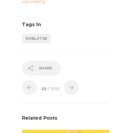
usp=sharing
Tags In
DOBLATGE
SHARE
25
/ 1013
Related Posts