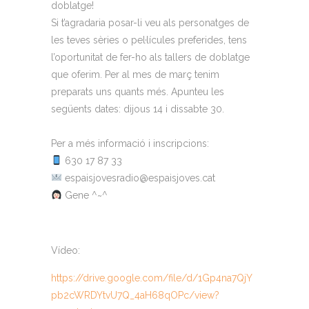
doblatge!
Si t’agradaria posar-li veu als personatges de
les teves sèries o pel·lícules preferides, tens
l’oportunitat de fer-ho als tallers de doblatge
que oferim. Per al mes de març tenim
preparats uns quants més. Apunteu les
següents dates: dijous 14 i dissabte 30.
Per a més informació i inscripcions:
630 17 87 33
espaisjovesradio@espaisjoves.cat
Gene ^~^
Vídeo:
https://drive.google.com/file/d/1Gp4na7QjY
pb2cWRDYtvU7Q_4aH68qOPc/view?