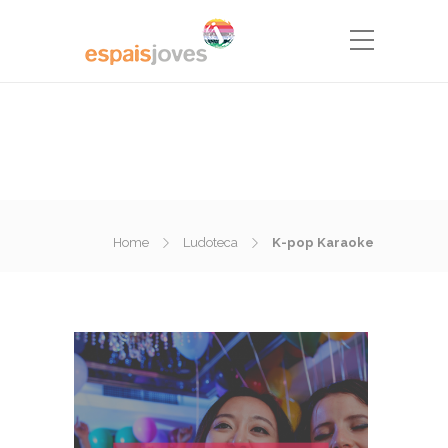
Home
Ludoteca
K-pop Karaoke