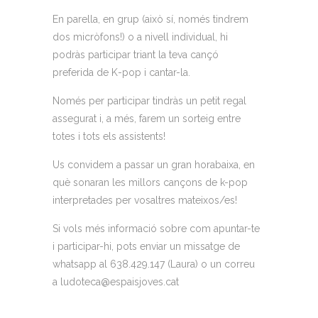
En parella, en grup (això sí, només tindrem
dos micròfons!) o a nivell individual, hi
podràs participar triant la teva cançó
preferida de K-pop i cantar-la.
Només per participar tindràs un petit regal
assegurat i, a més, farem un sorteig entre
totes i tots els assistents!
Us convidem a passar un gran horabaixa, en
què sonaran les millors cançons de k-pop
interpretades per vosaltres mateixos/es!
Si vols més informació sobre com apuntar-te
i participar-hi, pots enviar un missatge de
whatsapp al 638.429.147 (Laura) o un correu
a ludoteca@espaisjoves.cat