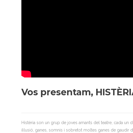
Vos presentam, HISTÈRI
Histèria son un grup de joves amants del teatre, cada un d’e
il·lusió, ganes, somnis i sobretot moltes ganes de gaudir 