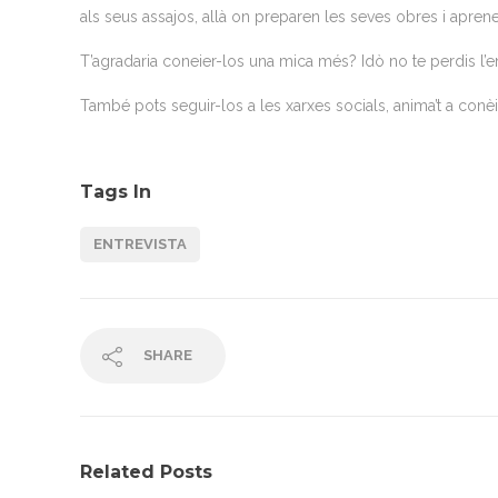
als seus assajos, allà on preparen les seves obres i apren
T’agradaria coneier-los una mica més? Idò no te perdis l’en
També pots seguir-los a les xarxes socials, anima’t a conèi
Tags In
ENTREVISTA
SHARE
Related Posts