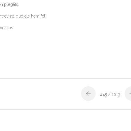
en plegats.
trevista que els hem fet.
xer-los.
145
/ 1013