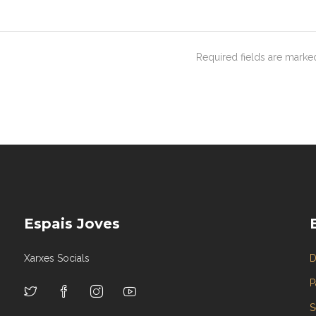
Required fields are mark
Espais Joves
Xarxes Socials
D
P
S