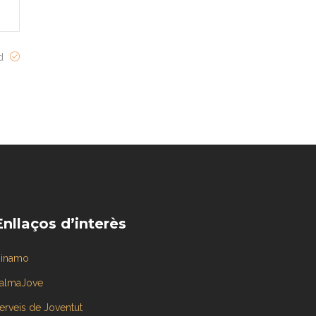
ed
Enllaços d’interès
inamo
almaJove
erveis de Joventut