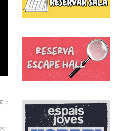
0
 per