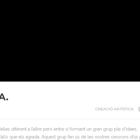
A.
CREACIÓ ARTÍSTICA
lles diferent a l’altre però entre sí formant un gran grup ple d’idees,
d’allò que els agrada. Aquest grup fan ús de les nostres cessions d’ús