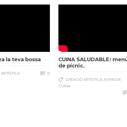
a la teva bossa
CUINA SALUDABLE: men
de pícnic.
 ARTÍSTICA
0
,
CREACIÓ ARTÍSTICA
ESPAI DE
CUINA