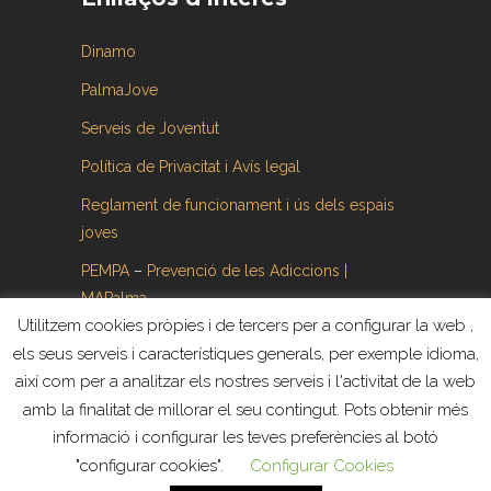
Dinamo
PalmaJove
Serveis de Joventut
Política de Privacitat i Avís legal
Reglament de funcionament i ús dels espais
joves
PEMPA
–
Prevenció de les Adiccions |
MAPalma
Utilitzem cookies pròpies i de tercers per a configurar la web ,
els seus serveis i característiques generals, per exemple idioma,
així com per a analitzar els nostres serveis i l'activitat de la web
amb la finalitat de millorar el seu contingut. Pots obtenir més
informació i configurar les teves preferències al botó
Tots els drets reservats ©. Web creada y
"configurar cookies".
Configurar Cookies
administrada por
Revoluziona